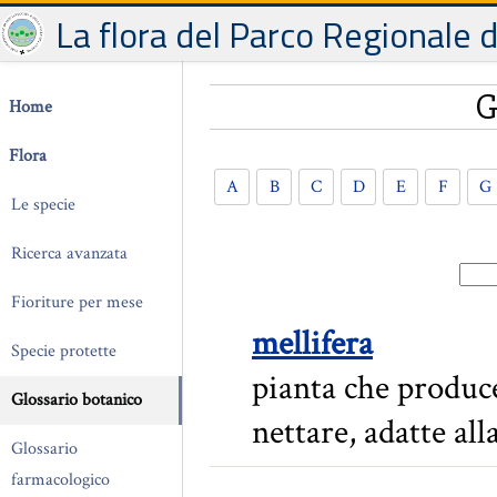
La flora del Parco Regionale 
G
Home
Flora
A
B
C
D
E
F
G
Le specie
Ricerca avanzata
Fioriture per mese
mellifera
Specie protette
pianta che produce
Glossario botanico
nettare, adatte al
Glossario
farmacologico