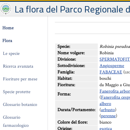
La flora del Parco Regionale 
Home
Flora
Specie:
Robinia pseudoa
Nome volgare:
Robinia
Le specie
Divisione:
SPERMATOFIT
Sottodivisione:
Angiosperme
Ricerca avanzata
Famiglia:
FABACEAE
(
LE
Habitat:
boschi
Fioriture per mese
Fioritura:
da Maggio a Gi
Fanerofita arbo
Specie protette
Forma:
(
Fanerofita cesp
albero
Glossario botanico
Durata/Portamento:
(
arbusto
)
(
perenne
)
Glossario
Colore del fiore:
bianco
farmacologico
Origine:
esotica