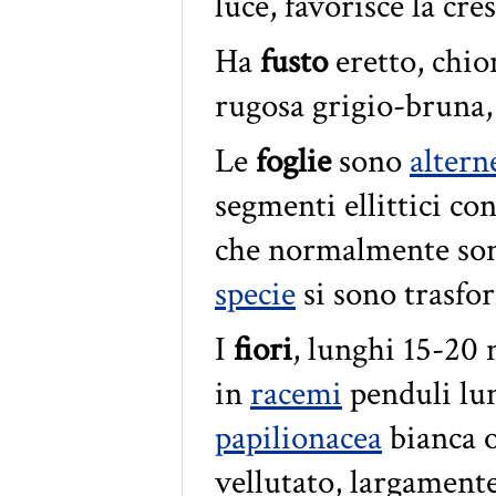
luce, favorisce la cre
Ha
fusto
eretto, chio
rugosa grigio-bruna, 
Le
foglie
sono
altern
segmenti ellittici co
che normalmente sono 
specie
si sono trasfo
I
fiori
, lunghi 15-20 
in
racemi
penduli lu
papilionacea
bianca 
vellutato, largament