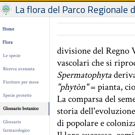
La flora del Parco Regionale 
Home
Flora
divisione del Regno 
Le specie
vascolari che si ripr
Ricerca avanzata
Spermatophyta
deriva
Fioriture per mese
"phytòn"
= pianta, ci
Specie protette
La comparsa del seme
storia dell'evoluzione
Glossario botanico
di popolare e colonizz
Glossario
farmacologico