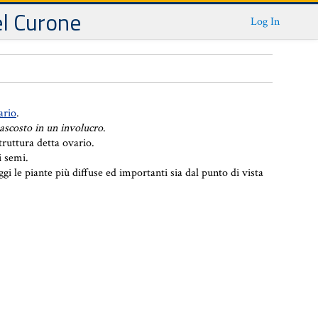
el Curone
Log In
ario
.
ascosto in un involucro
.
truttura detta ovario.
i semi.
gi le piante più diffuse ed importanti sia dal punto di vista