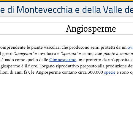
le di Montevecchia e della Valle d
Angiosperme
omprendente le piante vascolari che producono semi protetti da un
ov
l greco
"aengeion"
= involucro e
"sperma"
= seme, cioè
piante a seme n
on è nudo come quello delle
Gimnosperme
, ma protetto da un'apposita s
Angiosperme è il fiore, l'organo riproduttivo preposto alla produzione de
lioni di anni fa), le Angiosperme contano circa 300.000
specie
e sono og