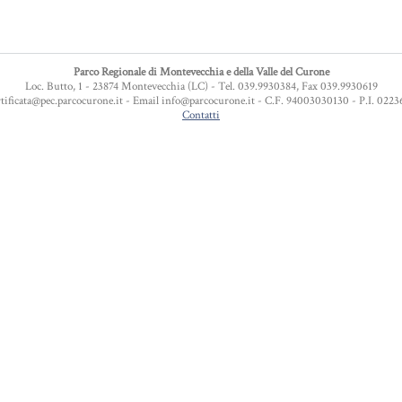
Parco Regionale di Montevecchia e della Valle del Curone
Loc. Butto, 1 - 23874 Montevecchia (LC) - Tel. 039.9930384, Fax 039.9930619
tificata@pec.parcocurone.it - Email info@parcocurone.it - C.F. 94003030130 - P.I. 022
Contatti