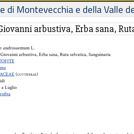
le di Montevecchia e della Valle d
 Giovanni arbustiva, Erba sana, Rut
m androsaemum
L.
 Giovanni arbustiva, Erba sana, Ruta selvatica, Sanguinaria
TOFITE
rme
CACEAE
(
)
GUTTIFERAE
idi
 a Luglio
rofita