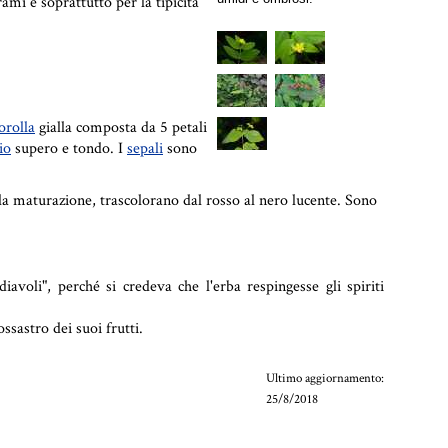
rami e soprattutto per la tipicità
orolla
gialla composta da 5 petali
io
supero e tondo. I
sepali
sono
la maturazione, trascolorano dal rosso al nero lucente. Sono
iavoli", perché si credeva che l'erba respingesse gli spiriti
ssastro dei suoi frutti.
Ultimo aggiornamento:
25/8/2018