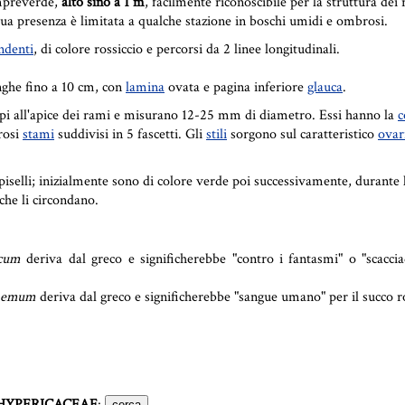
empreverde,
alto sino a 1 m
, facilmente riconoscibile per la struttura dei 
 sua presenza è limitata a qualche stazione in boschi umidi e ombrosi.
ndenti
, di colore rossiccio e percorsi da 2 linee longitudinali.
nghe fino a 10 cm, con
lamina
ovata e pagina inferiore
glauca
.
uppi all'apice dei rami e misurano 12-25 mm di diametro. Essi hanno la
c
rosi
stami
suddivisi in 5 fascetti. Gli
stili
sorgono sul caratteristico
ovar
iselli; inizialmente sono di colore verde poi successivamente, durante 
che li circondano.
cum
deriva dal greco e significherebbe "contro i fantasmi" o "scacciad
aemum
deriva dal greco e significherebbe "sangue umano" per il succo ro
HYPERICACEAE
: