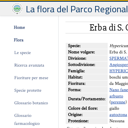
La flora del Parco Regiona
Erba di S.
Home
Flora
Specie:
Hypericu
Nome volgare:
Erba di S.
Le specie
Divisione:
SPERMA
Sottodivisione:
Angiospe
Ricerca avanzata
Famiglia:
HYPERI
Habitat:
boschi um
Fioriture per mese
Fioritura:
da Maggio
Forma:
Nano fane
Specie protette
arbusto
Durata/Portamento:
(
perenne
)
Glossario botanico
Colore del fiore:
giallo
Origine:
autoctona
Glossario
Protezione:
Nessuna
farmacologico