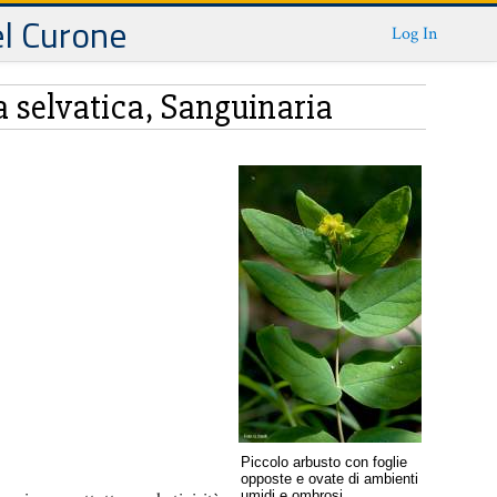
el Curone
Log In
a selvatica, Sanguinaria
Piccolo arbusto con foglie
opposte e ovate di ambienti
umidi e ombrosi.