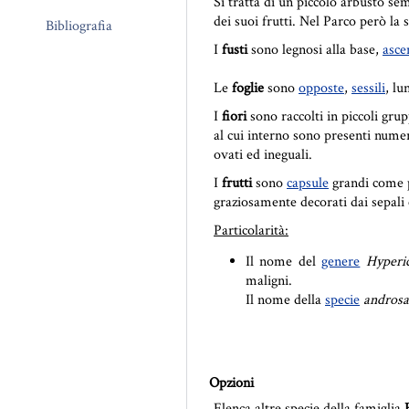
Si tratta di un piccolo arbusto s
dei suoi frutti. Nel Parco però la
Bibliografia
I
fusti
sono legnosi alla base,
asce
Le
foglie
sono
opposte
,
sessili
, lu
I
fiori
sono raccolti in piccoli gr
al cui interno sono presenti nume
ovati ed ineguali.
I
frutti
sono
capsule
grandi come p
graziosamente decorati dai sepali 
Particolarità:
Il nome del
genere
Hyperi
maligni.
Il nome della
specie
andros
Opzioni
Elenca altre specie della famiglia