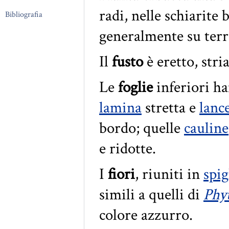
radi, nelle schiarite 
Bibliografia
generalmente su terre
Il
fusto
è eretto, stria
Le
foglie
inferiori ha
lamina
stretta e
lanc
bordo; quelle
cauline
e ridotte.
I
fiori
, riuniti in
spi
simili a quelli di
Phy
colore azzurro.