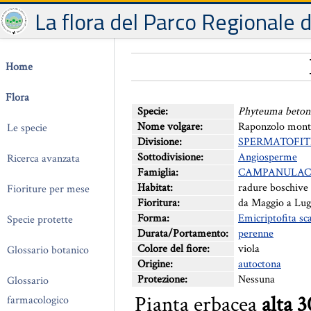
La flora del Parco Regionale 
Home
Flora
Specie:
Phyteuma betoni
Nome volgare:
Raponzolo mon
Le specie
Divisione:
SPERMATOFIT
Sottodivisione:
Angiosperme
Ricerca avanzata
Famiglia:
CAMPANULAC
Habitat:
radure boschive
Fioriture per mese
Fioritura:
da Maggio a Lug
Forma:
Emicriptofita sc
Specie protette
Durata/Portamento:
perenne
Colore del fiore:
viola
Glossario botanico
Origine:
autoctona
Protezione:
Nessuna
Glossario
Pianta erbacea
alta 
farmacologico