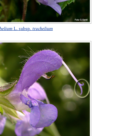
helium
L. subsp.
trachelium