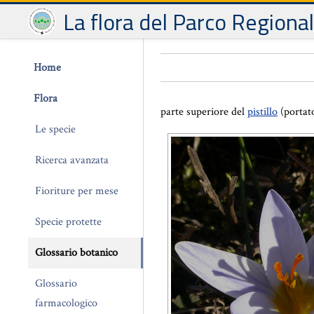
La flora del Parco Regiona
Home
Flora
parte superiore del
pistillo
(portat
Le specie
Ricerca avanzata
Fioriture per mese
Specie protette
Glossario botanico
Glossario
farmacologico