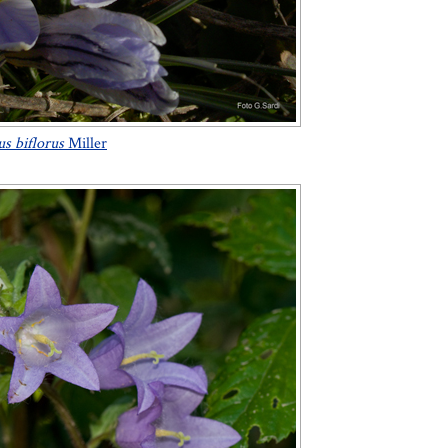
s biflorus
Miller