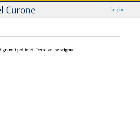
el Curone
Log In
 i granuli pollinici. Detto anche
stigma
.