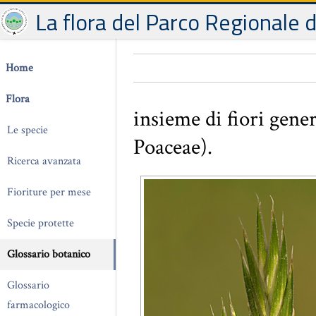
La flora del Parco Regionale 
Home
Flora
insieme di fiori gene
Le specie
Poaceae).
Ricerca avanzata
Fioriture per mese
Specie protette
Glossario botanico
Glossario
farmacologico