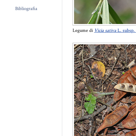
Bibliografia
Legume di
Vicia sativa
L. subsp.