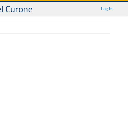
el Curone
Log In