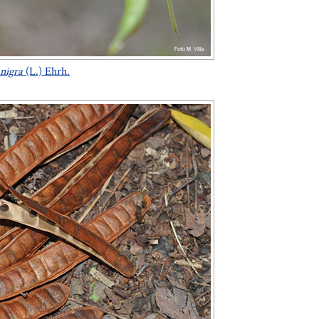
nigra
(L.) Ehrh.