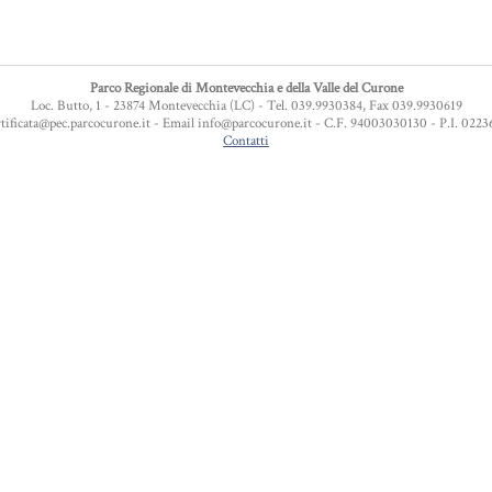
Parco Regionale di Montevecchia e della Valle del Curone
Loc. Butto, 1 - 23874 Montevecchia (LC) - Tel. 039.9930384, Fax 039.9930619
tificata@pec.parcocurone.it - Email info@parcocurone.it - C.F. 94003030130 - P.I. 022
Contatti