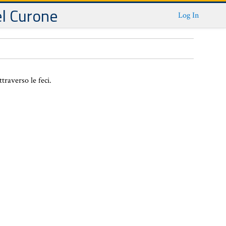
el Curone
Log In
traverso le feci.