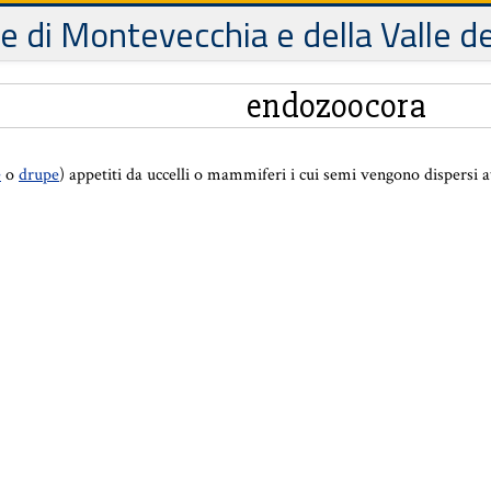
le di Montevecchia e della Valle d
endozoocora
e
o
drupe
) appetiti da uccelli o mammiferi i cui semi vengono dispersi at