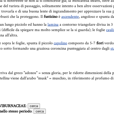
 la si noterebbe se non la si conoscesse già; la Moscatella infatti, oltre 
one del turista di passaggio, solitamente intento a ben altre osservazion
r trovarla e di una buona lente di ingrandimento per apprezzare la sua pa
rbusti che la proteggono. Il
fusticino
è
ascendente
, angoloso e spunta d
 un lungo picciolo ed hanno la
lamina
a contorno triangolare divisa in 3 
 (difficile da spiegare ma molto semplice se la si guarda); le foglie
caul
na all'altra.
e sopra le foglie, spunta il piccolo
capolino
composto da 5-7
fiori
verdog
ubito sotto formando una graziosa coroncina punteggiata al centro dagli
st
riva dal greco "adoxos" = senza gloria, per le ridotte dimensioni della pi
ellina
viene dall'arabo "musk" = muschio, in riferimento al profumo di 
VIBURNACEAE
:
nello stesso periodo
: