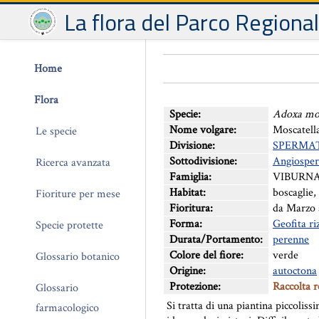
La flora del Parco Regiona
Home
Flora
Specie:
Adoxa mos
Nome volgare:
Moscatell
Le specie
Divisione:
SPERMA
Sottodivisione:
Angiospe
Ricerca avanzata
Famiglia:
VIBURNA
Habitat:
boscaglie,
Fioriture per mese
Fioritura:
da Marzo 
Forma:
Geofita r
Specie protette
Durata/Portamento:
perenne
Colore del fiore:
verde
Glossario botanico
Origine:
autoctona
Protezione:
Raccolta 
Glossario
Si tratta di una piantina piccoliss
farmacologico