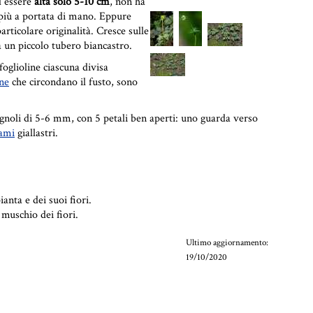
ad essere
alta solo 5-10 cm
, non ha
i più a portata di mano. Eppure
rticolare originalità. Cresce sulle
a un piccolo tubero biancastro.
foglioline ciascuna divisa
ine
che circondano il fusto, sono
noli di 5-6 mm, con 5 petali ben aperti: uno guarda verso
ami
giallastri.
anta e dei suoi fiori.
muschio dei fiori.
Ultimo aggiornamento:
19/10/2020