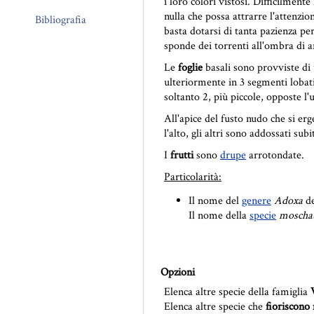
i loro colori vistosi. Difficilmente
nulla che possa attrarre l'attenzi
Bibliografia
basta dotarsi di tanta pazienza pe
sponde dei torrenti all'ombra di a
Le
foglie
basali sono provviste di
ulteriormente in 3 segmenti lobati
soltanto 2, più piccole, opposte l'u
All'apice del fusto nudo che si erg
l'alto, gli altri sono addossati s
I
frutti
sono
drupe
arrotondate.
Particolarità:
Il nome del
genere
Adoxa
de
Il nome della
specie
moschat
Opzioni
Elenca altre specie della famiglia
Elenca altre specie che
fioriscono 