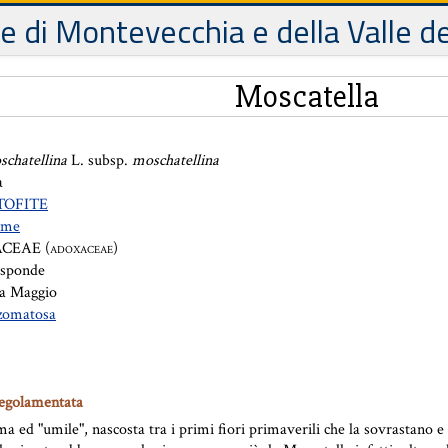
le di Montevecchia e della Valle d
Moscatella
chatellina
L. subsp.
moschatellina
a
TOFITE
rme
CEAE (
)
ADOXACEAE
 sponde
a Maggio
izomatosa
regolamentata
ima ed "umile", nascosta tra i primi fiori primaverili che la sovrastano e