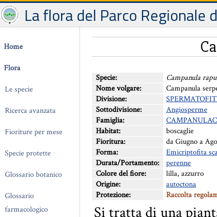
La flora del Parco Regionale 
Ca
Home
Flora
Specie:
Campanula rapu
Nome volgare:
Campanula serp
Le specie
Divisione:
SPERMATOFIT
Sottodivisione:
Angiosperme
Ricerca avanzata
Famiglia:
CAMPANULAC
Habitat:
boscaglie
Fioriture per mese
Fioritura:
da Giugno a Ago
Forma:
Emicriptofita sc
Specie protette
Durata/Portamento:
perenne
Colore del fiore:
lilla, azzurro
Glossario botanico
Origine:
autoctona
Protezione:
Raccolta regola
Glossario
Si tratta di una pian
farmacologico