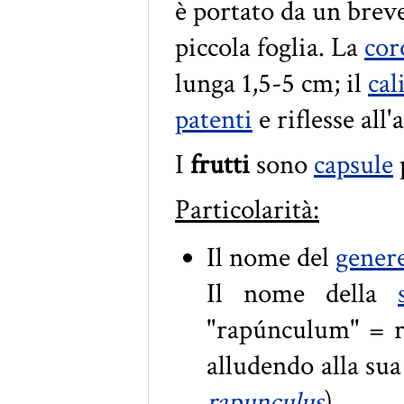
è portato da un brev
piccola foglia. La
cor
lunga 1,5-5 cm; il
cal
patenti
e riflesse all'
I
frutti
sono
capsule
Particolarità:
Il nome del
gener
Il nome della
"rapúnculum" = ra
alludendo alla su
rapunculus
).