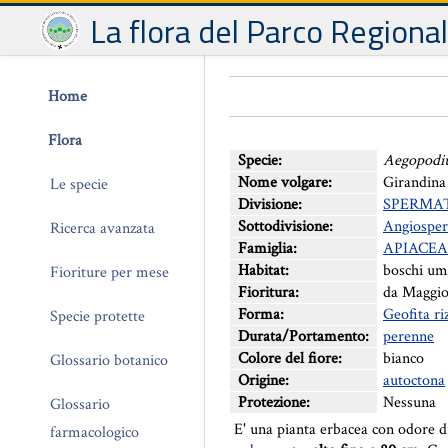
La flora del Parco Regiona
Home
Flora
Specie:
Aegopodi
Nome volgare:
Girandina 
Le specie
Divisione:
SPERMA
Sottodivisione:
Angiospe
Ricerca avanzata
Famiglia:
APIACEA
Habitat:
boschi um
Fioriture per mese
Fioritura:
da Maggio
Forma:
Geofita r
Specie protette
Durata/Portamento:
perenne
Colore del fiore:
bianco
Glossario botanico
Origine:
autoctona
Protezione:
Nessuna
Glossario
E' una pianta erbacea con odore 
farmacologico