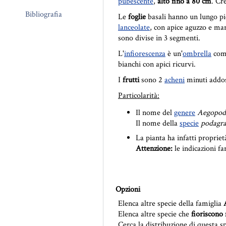
pubescente
,
alto fino a 80 cm
. Cr
Bibliografia
Le
foglie
basali hanno un lungo pi
lanceolate
, con apice aguzzo e ma
sono divise in 3 segmenti.
L'
infiorescenza
è un'
ombrella
comp
bianchi con apici ricurvi.
I
frutti
sono 2
acheni
minuti addoss
Particolarità:
Il nome del
genere
Aegopo
Il nome della
specie
podagra
La pianta ha infatti propriet
Attenzione:
le indicazioni f
Opzioni
Elenca altre specie della famiglia
Elenca altre specie che
fioriscono 
Cerca la distribuzione di questa s