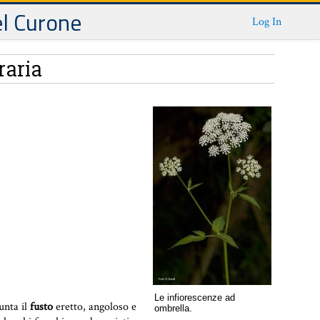
el Curone
Log In
raria
Le infiorescenze ad
unta il
fusto
eretto, angoloso e
ombrella.