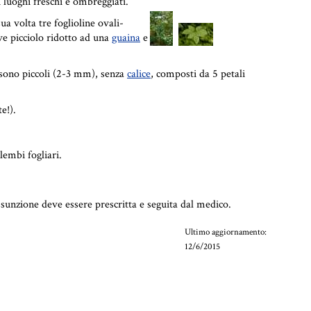
i luoghi freschi e ombreggiati.
ua volta tre foglioline ovali-
ve picciolo ridotto ad una
guaina
e
sono piccoli (2-3 mm), senza
calice
, composti da 5 petali
e!).
lembi fogliari.
sunzione deve essere prescritta e seguita dal medico.
Ultimo aggiornamento:
12/6/2015