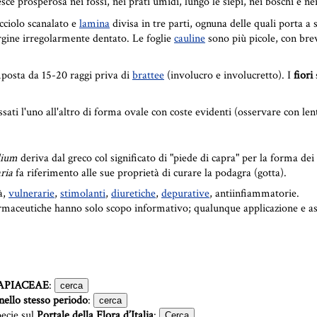
esce prosperosa nei fossi, nei prati umidi, lungo le siepi, nei boschi e ne
cciolo scanalato e
lamina
divisa in tre parti, ognuna delle quali porta a s
rgine irregolarmente dentato. Le foglie
cauline
sono più picole, con bre
osta da 15-20 raggi priva di
brattee
(involucro e involucretto). I
fiori
ati l'uno all'altro di forma ovale con coste evidenti (osservare con lent
dium
deriva dal greco col significato di "piede di capra" per la forma dei 
ria
fa riferimento alle sue proprietà di curare la podagra (gotta).
à,
vulnerarie
,
stimolanti
,
diuretiche
,
depurative
, antiinfiammatorie.
armaceutiche hanno solo scopo informativo; qualunque applicazione e as
APIACEAE
:
nello stesso periodo
:
pecie sul
Portale della Flora d’Italia
: