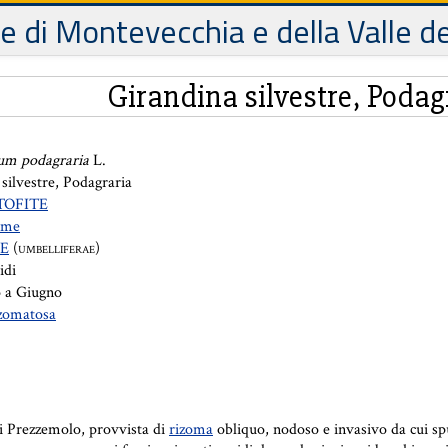
le di Montevecchia e della Valle d
Girandina silvestre, Podag
um podagraria
L.
silvestre, Podagraria
TOFITE
rme
E
(
)
UMBELLIFERAE
idi
 a Giugno
izomatosa
di Prezzemolo, provvista di
rizoma
obliquo, nodoso e invasivo da cui sp